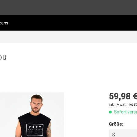
eans
ou
59,98 €
inkl. MwSt. |
kost
Sofort versa
Größe:
S