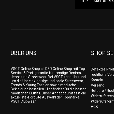
ÜBER UNS
SHOP SE
VSCT Online Shop ist DER Online Shop mit Top-
Defektes Prod
Service & Preisgarantie für trendige Denims,
rechtliche Vo
Jeans und Streetwear. Bei VSCT könnt Ihr rund
Kontakt
um die Uhr einzigartige und coole Streetwear,
Trends & Young Fashion sowie modische
Versand
Bekleidung bestellen. Hier findest Du die besten
Retoure / Rü
modischen Outfits. Unser Angebot umfasst die
Widerrufsrech
aktuellste & größte Auswahl der Topmarke
VSCT Clubwear.
Widerrufsform
AGB