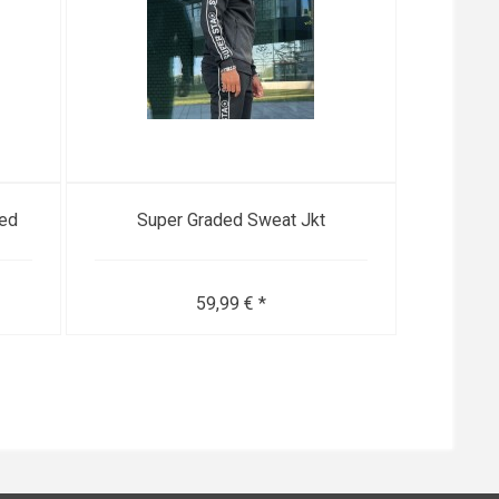
ped
Super Graded Sweat Jkt
MC 
59,99 € *