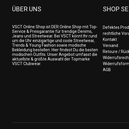
ÜBER UNS
SHOP SE
VSCT Online Shop ist DER Online Shop mit Top-
Defektes Prod
Service & Preisgarantie für trendige Denims,
rechtliche Vo
Jeans und Streetwear. Bei VSCT könnt Ihr rund
Kontakt
um die Uhr einzigartige und coole Streetwear,
Trends & Young Fashion sowie modische
Versand
Bekleidung bestellen. Hier findest Du die besten
Retoure / Rü
modischen Outfits. Unser Angebot umfasst die
Widerrufsrech
aktuellste & größte Auswahl der Topmarke
VSCT Clubwear.
Widerrufsform
AGB