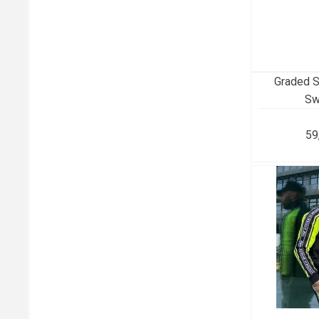
Graded S
Sw
59