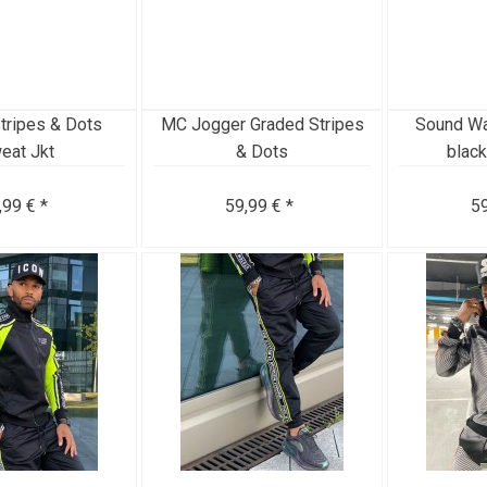
tripes & Dots
MC Jogger Graded Stripes
Sound Wa
eat Jkt
& Dots
blac
,99 € *
59,99 € *
59