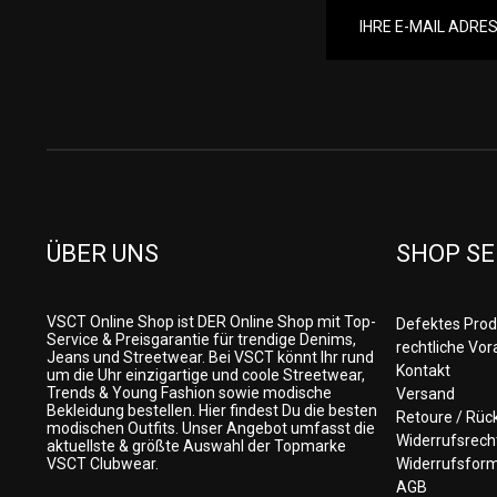
ÜBER UNS
SHOP SE
VSCT Online Shop ist DER Online Shop mit Top-
Defektes Prod
Service & Preisgarantie für trendige Denims,
rechtliche Vo
Jeans und Streetwear. Bei VSCT könnt Ihr rund
Kontakt
um die Uhr einzigartige und coole Streetwear,
Trends & Young Fashion sowie modische
Versand
Bekleidung bestellen. Hier findest Du die besten
Retoure / Rü
modischen Outfits. Unser Angebot umfasst die
Widerrufsrech
aktuellste & größte Auswahl der Topmarke
VSCT Clubwear.
Widerrufsform
AGB