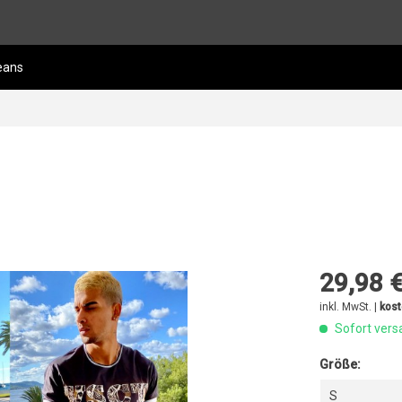
eans
29,98 €
inkl. MwSt. |
kost
Sofort versa
Größe:
S